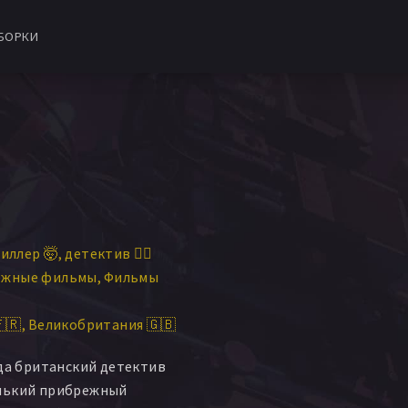
БОРКИ
иллер 🤯
детектив 🕵️‍♂️
ежные фильмы
Фильмы
🇷
Великобритания 🇬🇧
ода британский детектив
нький прибрежный