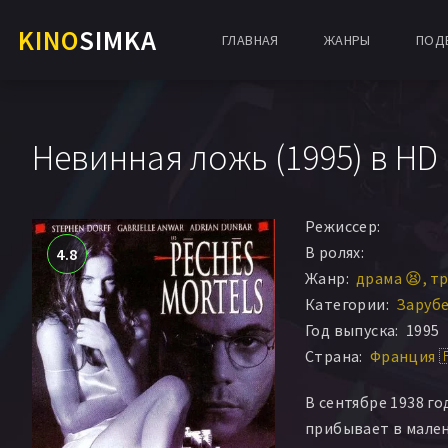
KINO
SIMKA
ГЛАВНАЯ
ЖАНРЫ
ПОД
Невинная ложь (1995) в HD
Режиссер:
В ролях:
4.8
Жанр:
драма 😫
тр
Категории:
Заруб
Год выпуска:
1995
Страна:
Франция 
В сентябре 1938 г
прибывает в мале