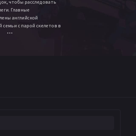
док, чтобы расследовать
леги. Главные
лены английской
 семьи с парой скелетов в