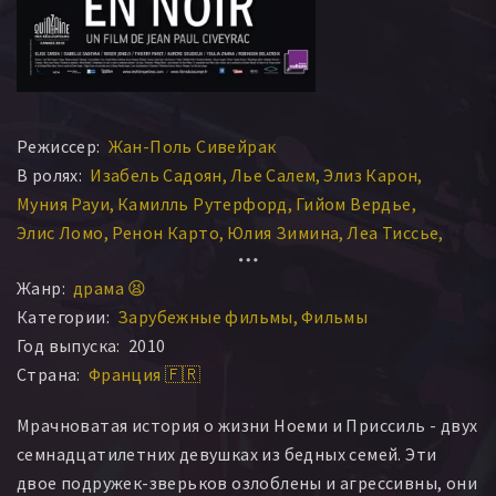
Режиссер:
Жан-Поль Сивейрак
В ролях:
Изабель Садоян
Лье Салем
Элиз Карон
Муния Рауи
Камилль Рутерфорд
Гийом Вердье
Элис Ломо
Ренон Карто
Юлия Зимина
Леа Тиссье
Роже Жендли
Тьерри Парэ
Аврора Судьё
Жанр:
драма 😫
Кристин Везине
Жером Дерр
Антуан Матьё
Категории:
Зарубежные фильмы
Фильмы
Робинсон Делакруа
Брайс Фазекас
Год выпуска:
2010
Valérie Duhamel-Manns
Ilyasse Zaki
Сандра Маседо
Страна:
Франция 🇫🇷
Симон Делитан
Том Ле Скер
Hélène Dubouchaud
Софи Ника
Anaïs Delotterie
Axelle Bozler
Елиас Эчкар
Мрачноватая история о жизни Ноеми и Приссиль - двух
Фабьен Орсье
Farida Mazouni
Клер Кэти
семнадцатилетних девушках из бедных семей. Эти
Йордан Голдвассер
Simone Tompowsky
двое подружек-зверьков озлоблены и агрессивны, они
Gisèle Torterolo
Herbert Stritmatter
Натали Эно