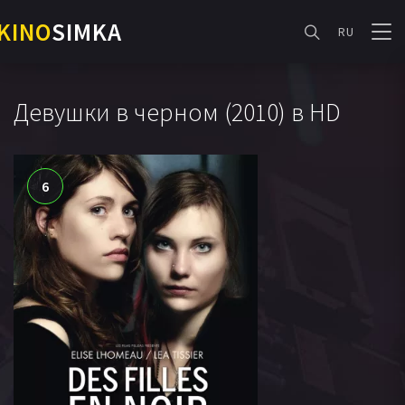
KINO
SIMKA
RU
Девушки в черном (2010) в HD
6