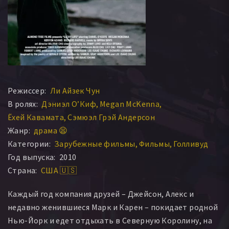
Режиссер:
Ли Айзек Чун
В ролях:
Дэниэл О’Киф
Megan McKenna
Ёхей Кавамата
Сэмюэл Грэй Андерсон
Жанр:
драма 😫
Категории:
Зарубежные фильмы
Фильмы
Голливуд
Год выпуска:
2010
Страна:
США 🇺🇸
Каждый год компания друзей – Джейсон, Алекс и
недавно женившиеся Марк и Карен – покидает родной
Нью-Йорк и едет отдыхать в Северную Королину, на