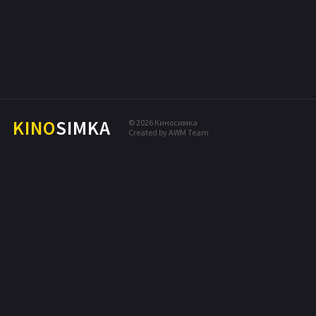
ФАНТАСТИКА
ПОПУЛЯРНЫЕ НОВИНКИ
МЕЛОДРАМА
КОМЕДИЯ
ПРИКЛЮЧЕНИЯ
ДРАМА
KINO
SIMKA
© 2026 Киносимка
Created by AWM Team
БОЕВИК
ТРИЛЛЕР
ДЕТЕКТИВ
ФЭНТЕЗИ
МЮЗИКЛ
СЕМЕЙНЫЙ