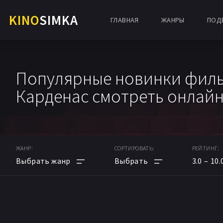
KINO
SIMKA
ГЛАВНАЯ
ЖАНРЫ
ПОД
Популярные новинки филь
Карденас смотреть онлайн
ЖАНР:
СОРТИРОВАТЬ:
РЕЙТИНГ:
3.0
10.
АНИМЕ
ПО РЕЙТИНГУ
МУЛЬТФИЛЬМ
ПО ДАТЕ