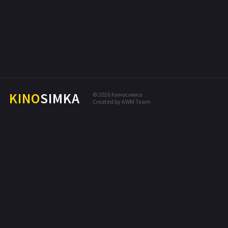
МЕЛОДРАМА
КОМЕДИЯ
ПРИКЛЮЧЕНИЯ
ДРАМА
БОЕВИК
KINO
SIMKA
© 2026 Киносимка
Created by AWM Team
ТРИЛЛЕР
ДЕТЕКТИВ
ФЭНТЕЗИ
МЮЗИКЛ
СЕМЕЙНЫЙ
МУЗЫКА