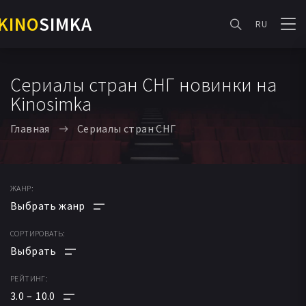
KINO
SIMKA
RU
Сериалы стран СНГ новинки на
Kinosimka
Главная
Сериалы стран СНГ
ЖАНР:
СОРТИРОВАТЬ:
АНИМЕ
МУЛЬТФИЛЬМ
РЕЙТИНГ:
ПО РЕЙТИНГУ
ФАНТАСТИКА
3.0
10.0